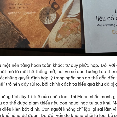
từ một nền tảng hoàn toàn khác: tư duy phức hợp. Đối với 
luật mà là một hệ thống mở, nơi vô số các tương tác theo
lồ; những quyết định hợp lý trong ngắn hạn có thể dẫn đến 
sử" trở nên đầy rủi ro, bởi chính cách ta hiểu quá khứ đã bị g
ăng tích lũy trí tuệ của nhân loại, thì Morin nhấn mạnh g
u có thể được giảm thiểu nếu con người học từ quá khứ. Mor
điều kiện bất định. Con người không chỉ lặp lại sai lầm vì 
 khả năng dự đoán. Do đó, vấn đề không phải là loại bỏ s