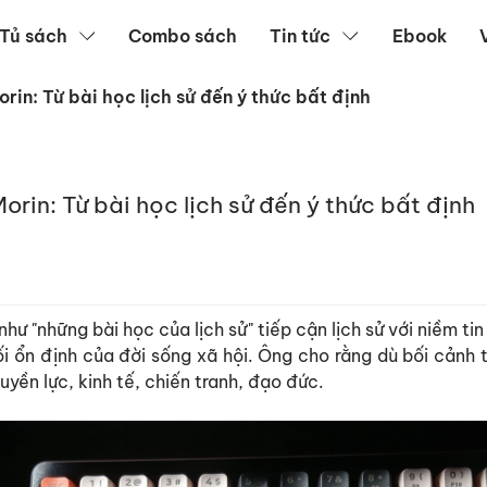
Tủ sách
Combo sách
Tin tức
Ebook
rin: Từ bài học lịch sử đến ý thức bất định
orin: Từ bài học lịch sử đến ý thức bất định
hư "những bài học của lịch sử" tiếp cận lịch sử với niềm tin
i ổn định của đời sống xã hội. Ông cho rằng dù bối cảnh t
yền lực, kinh tế, chiến tranh, đạo đức.