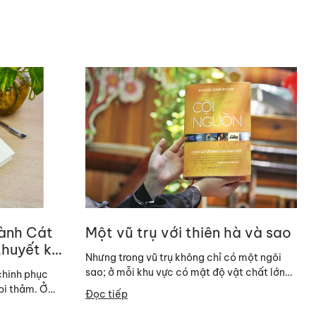
hành Cát
Một vũ trụ với thiên hà và sao
thuyết kỳ
Nhưng trong vũ trụ không chỉ có một ngôi
sao; ở mỗi khu vực có mật độ vật chất lớn
 chinh phục
có hàng tỉ ngôi sao hình...
bi thảm. Ở
Đọc tiếp
 Đế...