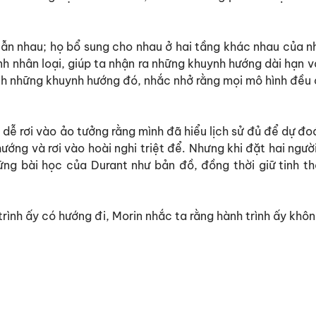
lẫn nhau; họ bổ sung cho nhau ở hai tầng khác nhau của n
h nhân loại, giúp ta nhận ra những khuynh hướng dài hạn v
ính những khuynh hướng đó, nhắc nhở rằng mọi mô hình đều 
 dễ rơi vào ảo tưởng rằng mình đã hiểu lịch sử đủ để dự đo
ớng và rơi vào hoài nghi triệt để. Nhưng khi đặt hai ngư
ững bài học của Durant như bản đồ, đồng thời giữ tinh t
trình ấy có hướng đi, Morin nhắc ta rằng hành trình ấy khô