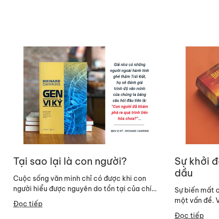
Tại sao lại là con người?
Sự khởi 
dầu
Cuộc sống văn minh chỉ có được khi con
người hiểu được nguyên do tồn tại của chính
Sự biến mất c
mình. Giả như có những người ngoài hành...
một vấn đề. 
Đọc tiếp
lương của một
Đọc tiếp