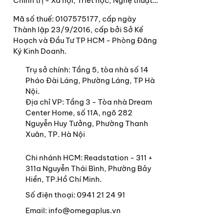
Chính trị - Xã hội, Triết học, Nghệ thuật…
Mã số thuế: 0107575177, cấp ngày
Thành lập 23/9/2016, cấp bởi Sở Kế
Hoạch và Đầu Tư TP HCM - Phòng Đăng
Ký Kinh Doanh.
Trụ sở chính:
Tầng 5, tòa nhà số 14
Pháo Đài Láng, Phường Láng, TP Hà
Nội.
Địa chỉ VP: Tầng 3 - Tòa nhà Dream
Center Home, số 11A, ngõ 282
Nguyễn Huy Tưởng, Phường Thanh
Xuân, TP. Hà Nội
Chi nhánh HCM: Readstation - 311 +
311a Nguyễn Thái Bình, Phường Bảy
Hiền, TP.Hồ Chí Minh.
Số điện thoại:
0941 21 24 91
Email:
info@omegaplus.vn