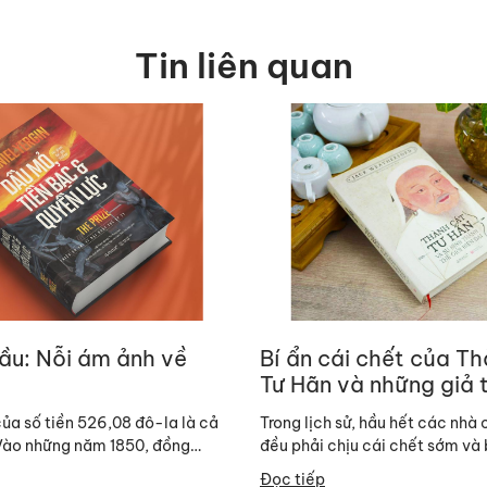
Tin liên quan
đầu: Nỗi ám ảnh về
Bí ẩn cái chết của T
Tư Hãn và những giả 
quái
ủa số tiền 526,08 đô-la là cả
Trong lịch sử, hầu hết các nhà
Vào những năm 1850, đồng
đều phải chịu cái chết sớm và 
 giáo sư chẳng lấy gì làm...
tuổi ba mươi ba, Alexander Đại
Đọc tiếp